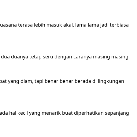
asana terasa lebih masuk akal. lama lama jadi terbiasa
. dua duanya tetap seru dengan caranya masing masing.
mpat yang diam, tapi benar benar berada di lingkungan
 ada hal kecil yang menarik buat diperhatikan sepanjang