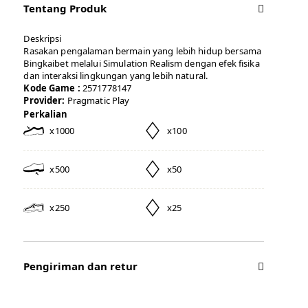
Tentang Produk
Deskripsi
Rasakan pengalaman bermain yang lebih hidup bersama
Bingkaibet melalui Simulation Realism dengan efek fisika
dan interaksi lingkungan yang lebih natural.
Kode Game :
2571778147
Provider:
Pragmatic Play
Perkalian
x1000
x100
x500
x50
x250
x25
Pengiriman dan retur