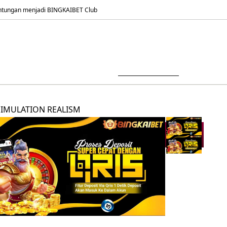
ntungan menjadi BINGKAIBET Club
SIMULATION REALISM
LOGIN