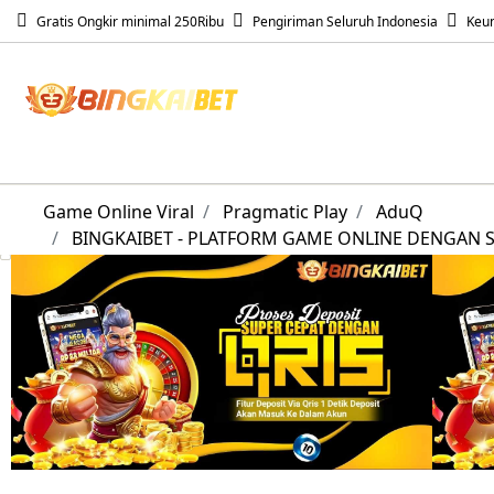
Gratis Ongkir minimal 250Ribu
Pengiriman Seluruh Indonesia
Keu
Game Online Viral
Pragmatic Play
AduQ
BINGKAIBET - PLATFORM GAME ONLINE DENGAN 
DAFTAR