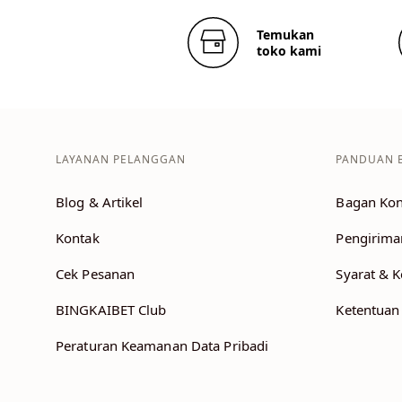
Temukan
toko kami
LAYANAN PELANGGAN
PANDUAN 
Blog & Artikel
Bagan Kon
Kontak
Pengirima
Cek Pesanan
Syarat & 
BINGKAIBET Club
Ketentuan
Peraturan Keamanan Data Pribadi