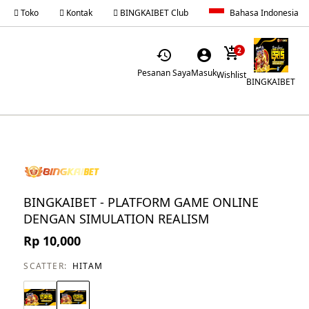
TAMB
Bahasa Indonesia
Toko
Kontak
BINGKAIBET Club
KE D
KEIN
add_shopping_cart
2
history
account_circle
Pesanan Saya
Masuk
Wishlist
BINGKAIBET
BINGKAIBET - PLATFORM GAME ONLINE
DENGAN SIMULATION REALISM
Rp 10,000
SCATTER:
HITAM