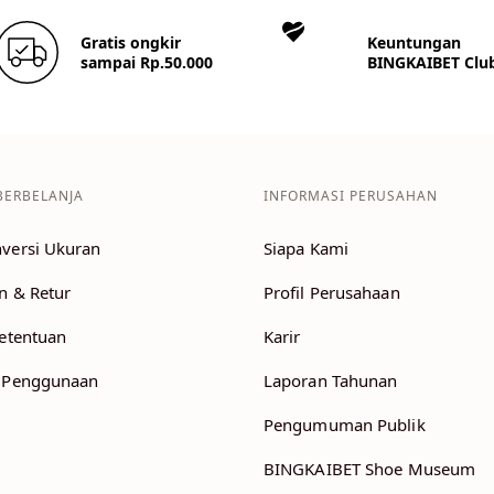
Gratis ongkir
Keuntungan
sampai Rp.50.000
BINGKAIBET Clu
BERBELANJA
INFORMASI PERUSAHAN
versi Ukuran
Siapa Kami
n & Retur
Profil Perusahaan
Ketentuan
Karir
 Penggunaan
Laporan Tahunan
Pengumuman Publik
BINGKAIBET Shoe Museum