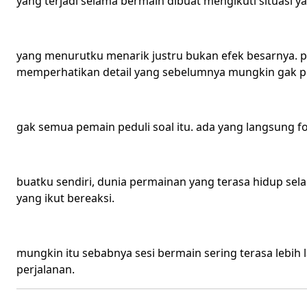
yang terjadi selama bermain dibuat mengikuti situasi 
yang menurutku menarik justru bukan efek besarnya. pe
memperhatikan detail yang sebelumnya mungkin gak pe
gak semua pemain peduli soal itu. ada yang langsung f
buatku sendiri, dunia permainan yang terasa hidup sela
yang ikut bereaksi.
mungkin itu sebabnya sesi bermain sering terasa lebih 
perjalanan.